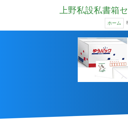
上野私設私書箱セ
ホーム