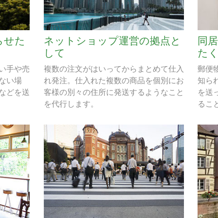
らせた
ネットショップ運営の拠点と
同
して
た
い手や売
複数の注文がはいってからまとめて仕入
郵便
ない場
れ発注。仕入れた複数の商品を個別にお
知ら
などを送
客様の別々の住所に発送するようなこと
を送
を代行します。
るこ