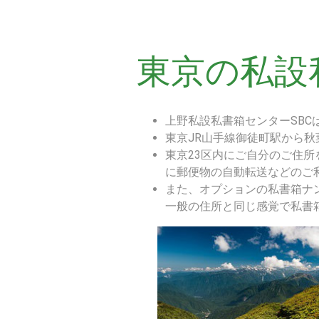
東京の私設
上野私設私書箱センターSBC
東京JR山手線御徒町駅から
東京23区内にご自分のご住
に郵便物の自動転送などのご
また、オプションの私書箱ナ
一般の住所と同じ感覚で私書