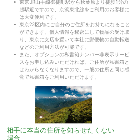
東京JR山手線御徒町駅から秋葉原より徒歩1分の
超駅近ですので、京浜東北線をご利用のお客様に
は大変便利です。
東京23区内にご自分のご住所をお持ちになること
ができます。個人情報を秘密にして物品の受け取
り、東京に支店を置いて本社に郵便物の自動転送
などのご利用方法が可能です。
また、オプションの私書箱ナンバー非表示サービ
スをお申し込みいただければ、ご住所が私書箱と
はわからなくなりますので、一般の住所と同じ感
覚で私書箱をご利用いただけます。
相手に本当の住所を知らせたくない
場合