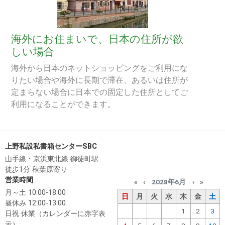
海外にお住まいで、日本の住所が欲
しい場合
海外から日本のネットショッピングをご利用にな
りたい場合や海外に長期で滞在、あるいは住所が
定まらない場合に日本での固定した住所としてご
利用になることができます。
上野私設私書箱センターSBC
山手線・京浜東北線 御徒町駅
徒歩1分 秋葉原寄り
営業時間
«
‹
2028年6月
›
»
月～土 10:00-18:00
日
月
火
水
木
金
土
昼休み 12:00-13:00
1
2
3
日祝 休業（カレンダーに赤字表
示）