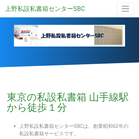
上野私設私書箱センターSBC
東京の私設私書箱 山手線駅
から徒歩１分
上野私設私書箱センターSBCは、創業昭和62年の
私設私書箱サービスです。