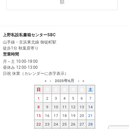
額
上野私設私書箱センターSBC
山手線・京浜東北線 御徒町駅
徒歩1分 秋葉原寄り
営業時間
月～土 10:00-18:00
昼休み 12:00-13:00
日祝 休業（カレンダーに赤字表示）
«
‹
2025年6月
›
»
日
月
火
水
木
金
土
1
2
3
4
5
6
7
8
9
10
11
12
13
14
15
16
17
18
19
20
21
22
23
24
25
26
27
28