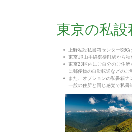
東京の私設
上野私設私書箱センターSBC
東京JR山手線御徒町駅から
東京23区内にご自分のご住
に郵便物の自動転送などのご
また、オプションの私書箱ナ
一般の住所と同じ感覚で私書