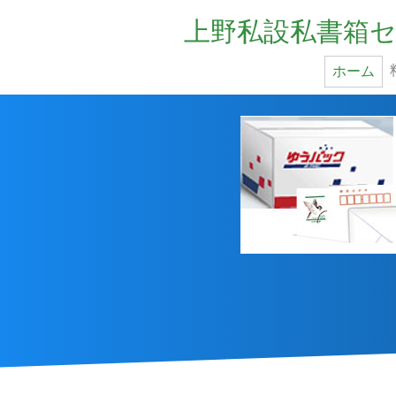
上野私設私書箱セ
ホーム