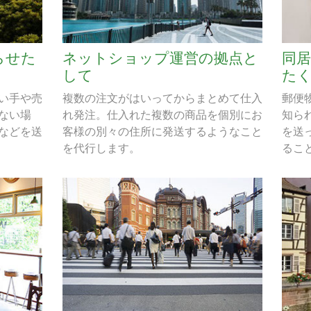
らせた
ネットショップ運営の拠点と
同
して
た
い手や売
複数の注文がはいってからまとめて仕入
郵便
ない場
れ発注。仕入れた複数の商品を個別にお
知ら
などを送
客様の別々の住所に発送するようなこと
を送
を代行します。
るこ